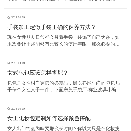
外线会伤害尼龙布健行过程依然要注意基本的保养，背
包被划破就要即时缝补要选用较粗的针线是专门缝补椅
2023-03-09
垫的针具须缝牢，尼龙线可用火烤断。具体方法如下： ​
旅行背包 1、用小刷子把浮土刷干净，适用于只有浮
手袋加工定做手袋正确的保养方法？
现在女性朋友日常都会带着手袋，装饰了自己之余，如
果想要让手袋能够有比较长的使用年限，那么必要的护
理是不可或缺的，下面我们就来看看手袋加工定做手袋
的正确护理方法有哪些。 ​手袋加工定做 1、日常的养护
2023-03-09
擦拭手袋的表面，这样可以防止灰尘聚集，如果长时间
不使用的话，可以在手袋里面塞入报纸，防止出
女式包包应该怎样搭配？
包包是女性时尚穿搭的必需品，街头巷尾时尚的包包几
乎每个女性人手一件，下面东莞手袋厂-祥业皮具小编大
家介绍几种简单时尚的女包搭配方法。 第一种双肩搭配
双肩包一般适合年纪轻极具青春活力的女生背，拿下面
2023-03-09
这款帆布共和国的帆布双肩包做例：鲜明的色彩对接很
有个性，时尚的造型搭配普通的牛仔长衫，打底裤就
女士化妆包定制如何选择颜色搭配
女人出门约会为啥要那么长时间？你以为只是在化妆挑