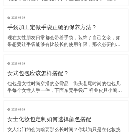
外线会伤害尼龙布健行过程依然要注意基本的保养，背
包被划破就要即时缝补要选用较粗的针线是专门缝补椅
2023-03-09
垫的针具须缝牢，尼龙线可用火烤断。具体方法如下： ​
旅行背包 1、用小刷子把浮土刷干净，适用于只有浮
手袋加工定做手袋正确的保养方法？
现在女性朋友日常都会带着手袋，装饰了自己之余，如
果想要让手袋能够有比较长的使用年限，那么必要的护
理是不可或缺的，下面我们就来看看手袋加工定做手袋
的正确护理方法有哪些。 ​手袋加工定做 1、日常的养护
2023-03-09
擦拭手袋的表面，这样可以防止灰尘聚集，如果长时间
不使用的话，可以在手袋里面塞入报纸，防止出
女式包包应该怎样搭配？
包包是女性时尚穿搭的必需品，街头巷尾时尚的包包几
乎每个女性人手一件，下面东莞手袋厂-祥业皮具小编大
家介绍几种简单时尚的女包搭配方法。 第一种双肩搭配
双肩包一般适合年纪轻极具青春活力的女生背，拿下面
2023-03-09
这款帆布共和国的帆布双肩包做例：鲜明的色彩对接很
有个性，时尚的造型搭配普通的牛仔长衫，打底裤就
女士化妆包定制如何选择颜色搭配
女人出门约会为啥要那么长时间？你以为只是在化妆挑