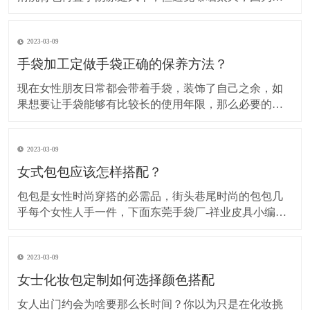
外线会伤害尼龙布健行过程依然要注意基本的保养，背
包被划破就要即时缝补要选用较粗的针线是专门缝补椅
2023-03-09
垫的针具须缝牢，尼龙线可用火烤断。具体方法如下： ​
旅行背包 1、用小刷子把浮土刷干净，适用于只有浮
手袋加工定做手袋正确的保养方法？
现在女性朋友日常都会带着手袋，装饰了自己之余，如
果想要让手袋能够有比较长的使用年限，那么必要的护
理是不可或缺的，下面我们就来看看手袋加工定做手袋
的正确护理方法有哪些。 ​手袋加工定做 1、日常的养护
2023-03-09
擦拭手袋的表面，这样可以防止灰尘聚集，如果长时间
不使用的话，可以在手袋里面塞入报纸，防止出
女式包包应该怎样搭配？
包包是女性时尚穿搭的必需品，街头巷尾时尚的包包几
乎每个女性人手一件，下面东莞手袋厂-祥业皮具小编大
家介绍几种简单时尚的女包搭配方法。 第一种双肩搭配
双肩包一般适合年纪轻极具青春活力的女生背，拿下面
2023-03-09
这款帆布共和国的帆布双肩包做例：鲜明的色彩对接很
有个性，时尚的造型搭配普通的牛仔长衫，打底裤就
女士化妆包定制如何选择颜色搭配
女人出门约会为啥要那么长时间？你以为只是在化妆挑