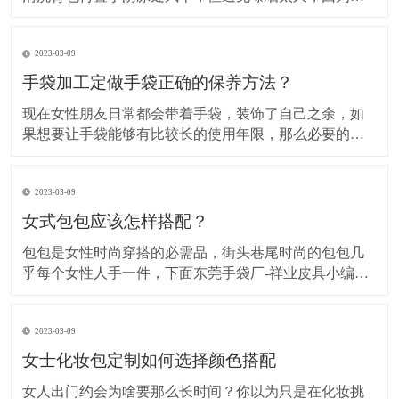
外线会伤害尼龙布健行过程依然要注意基本的保养，背
包被划破就要即时缝补要选用较粗的针线是专门缝补椅
2023-03-09
垫的针具须缝牢，尼龙线可用火烤断。具体方法如下： ​
旅行背包 1、用小刷子把浮土刷干净，适用于只有浮
手袋加工定做手袋正确的保养方法？
现在女性朋友日常都会带着手袋，装饰了自己之余，如
果想要让手袋能够有比较长的使用年限，那么必要的护
理是不可或缺的，下面我们就来看看手袋加工定做手袋
的正确护理方法有哪些。 ​手袋加工定做 1、日常的养护
2023-03-09
擦拭手袋的表面，这样可以防止灰尘聚集，如果长时间
不使用的话，可以在手袋里面塞入报纸，防止出
女式包包应该怎样搭配？
包包是女性时尚穿搭的必需品，街头巷尾时尚的包包几
乎每个女性人手一件，下面东莞手袋厂-祥业皮具小编大
家介绍几种简单时尚的女包搭配方法。 第一种双肩搭配
双肩包一般适合年纪轻极具青春活力的女生背，拿下面
2023-03-09
这款帆布共和国的帆布双肩包做例：鲜明的色彩对接很
有个性，时尚的造型搭配普通的牛仔长衫，打底裤就
女士化妆包定制如何选择颜色搭配
女人出门约会为啥要那么长时间？你以为只是在化妆挑